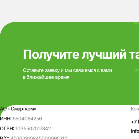
Получите лучший т
Оставьте заявку и мы свяжемся с вами
в ближайшее время
АО «Смартком»
Ко
ИНН:
5504084256
+7 
ОГРН:
1035507017842
inf
Р/С:
40702810845000095212