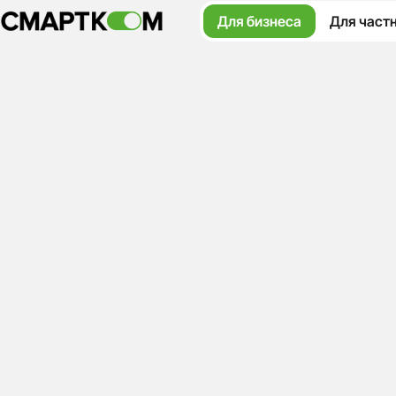
Для бизнеса
Для част