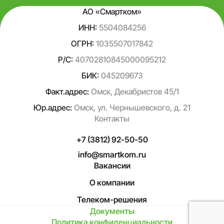
АО «Смартком»
ИНН:
5504084256
ОГРН:
1035507017842
Р/С:
40702810845000095212
БИК:
045209673
Факт.адрес:
Омск, Декабристов 45/1
Юр.адрес:
Омск, ул. Чернышевского, д. 21
Контакты
+7 (3812) 92-50-50
info@smartkom.ru
Вакансии
О компании
Телеком-решения
Документы
Политика конфиденциальности