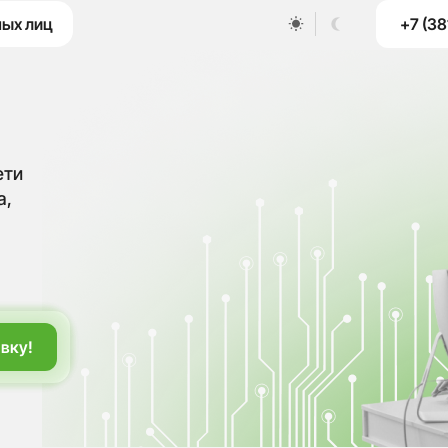
+7 (38
ных лиц
ети
а,