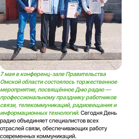
7 мая в конференц-зале Правительства
Омской области состоялось торжественное
мероприятие, посвящённое Дню радио —
профессиональному празднику работников
связи, телекоммуникаций, радиовещания и
информационных технологий.
Сегодня День
радио объединяет специалистов всех
отраслей связи, обеспечивающих работу
современных коммуникаций.