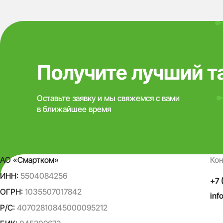
Получите лучший т
Оставьте заявку и мы свяжемся с вами
в ближайшее время
АО «Смартком»
Ко
ИНН:
5504084256
+7 
ОГРН:
1035507017842
inf
Р/С:
40702810845000095212