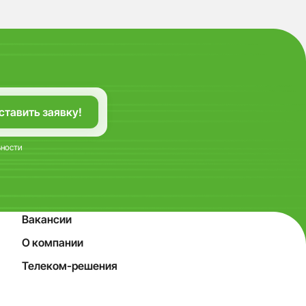
ьности
Вакансии
О компании
Телеком-решения